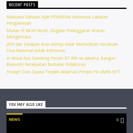
RECENT POSTS
Manuara Siahaan Ajak PEWARNA Indonesia Lakukan
Pengawasan
Munas III MUKI Ricuh, Dugaan Pelanggaran Aturan
Mengemuka
JDN dan Delapan Aras Gereja Gelar Momentum Kesatuan
Doa Nasional untuk Indonesia
H. Arisal Azis Gandeng Forum RT-RW se-Jakarta, Bangun
Ekonomi Kerakyatan Berbasis Kolaborasi
Yoseph Dasi Djawa Terpilih Aklamasi Pimpin PA GMNI NTT
YOU MAY ALSO LIKE
NEWS
0