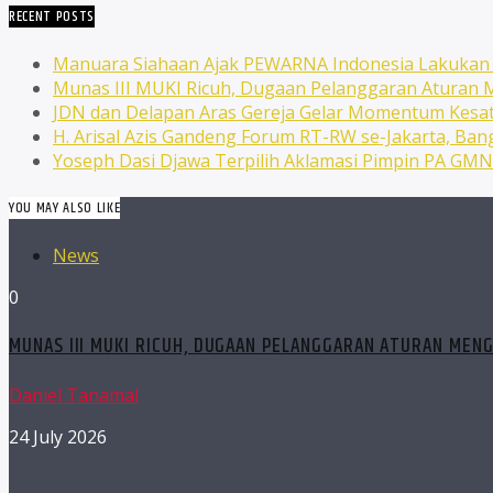
RECENT POSTS
Manuara Siahaan Ajak PEWARNA Indonesia Lakuka
Munas III MUKI Ricuh, Dugaan Pelanggaran Atura
JDN dan Delapan Aras Gereja Gelar Momentum Kesat
H. Arisal Azis Gandeng Forum RT-RW se-Jakarta, Ba
Yoseph Dasi Djawa Terpilih Aklamasi Pimpin PA GM
YOU MAY ALSO LIKE
News
0
MUNAS III MUKI RICUH, DUGAAN PELANGGARAN ATURAN MEN
Daniel Tanamal
24 July 2026