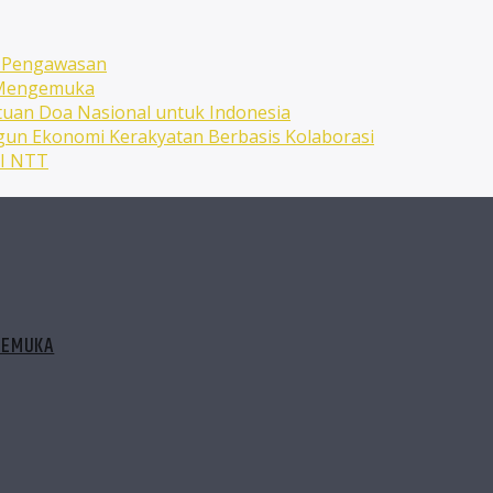
n Pengawasan
n Mengemuka
uan Doa Nasional untuk Indonesia
ngun Ekonomi Kerakyatan Berbasis Kolaborasi
NI NTT
GEMUKA