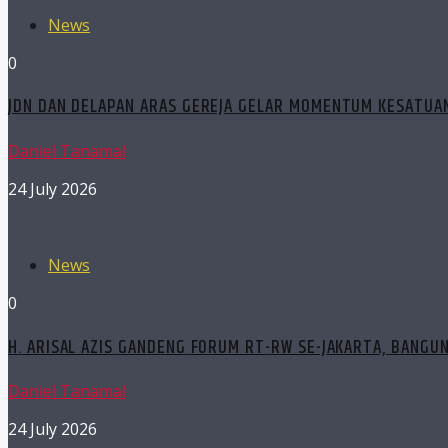
News
0
JDN DAN DELAPAN ARAS GEREJA GELAR MOMENTUM KESATUAN
Daniel Tanamal
24 July 2026
News
0
H. ARISAL AZIS GANDENG FORUM RT-RW SE-JAKARTA, BANGU
Daniel Tanamal
24 July 2026