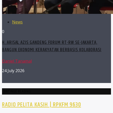
News
0
H. ARISAL AZIS GANDENG FORUM RT-RW SE-JAKARTA,
BANGUN EKONOMI KERAKYATAN BERBASIS KOLABORASI
Daniel Tanamal
24 July 2026
CONTINUE READING
RADIO PELITA KASIH | RPKFM 9630