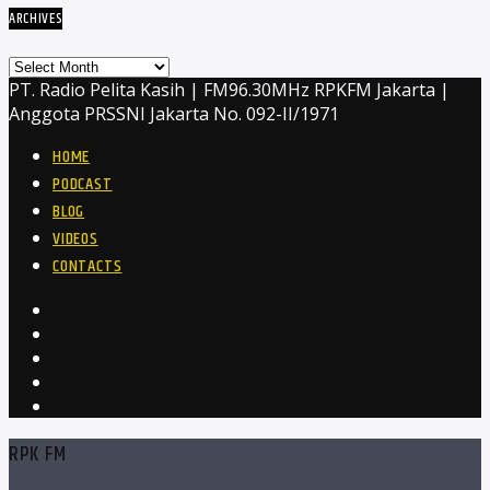
ARCHIVES
Archives
PT. Radio Pelita Kasih | FM96.30MHz RPKFM Jakarta |
Anggota PRSSNI Jakarta No. 092-II/1971
HOME
PODCAST
BLOG
VIDEOS
CONTACTS
RPK FM