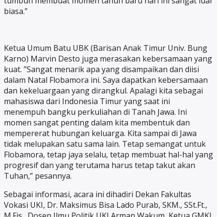
tumbuh membuat momen tahun baru hari ini sangat luar
biasa.”
Ketua Umum Batu UBK (Barisan Anak Timur Univ. Bung
Karno) Marvin Desto juga merasakan kebersamaan yang
kuat. ”Sangat menarik apa yang disampaikan dan diisi
dalam Natal Flobamora ini. Saya dapatkan kebersamaan
dan kekeluargaan yang dirangkul. Apalagi kita sebagai
mahasiswa dari Indonesia Timur yang saat ini
menempuh bangku perkuliahan di Tanah Jawa. Ini
momen sangat penting dalam kita membentuk dan
mempererat hubungan keluarga. Kita sampai di Jawa
tidak melupakan satu sama lain. Tetap semangat untuk
Flobamora, tetap jaya selalu, tetap membuat hal-hal yang
progresif dan yang terutama harus tetap takut akan
Tuhan,” pesannya.
Sebagai informasi, acara ini dihadiri Dekan Fakultas
Vokasi UKI, Dr. Maksimus Bisa Lado Purab, SKM., SSt.Ft.,
M.Fis., Dosen Ilmu Politik UKI Arman Wakum, Ketua GMKI