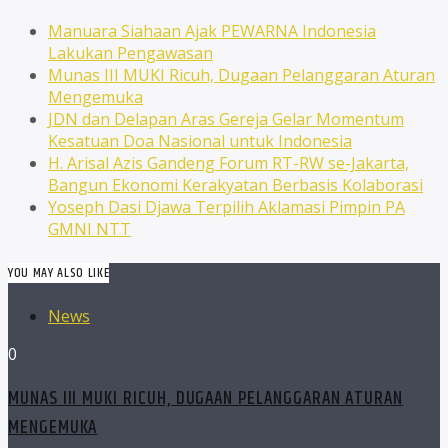
Manuara Siahaan Ajak PEWARNA Indonesia
Lakukan Pengawasan
Munas III MUKI Ricuh, Dugaan Pelanggaran Aturan
Mengemuka
JDN dan Delapan Aras Gereja Gelar Momentum
Kesatuan Doa Nasional untuk Indonesia
H. Arisal Azis Gandeng Forum RT-RW se-Jakarta,
Bangun Ekonomi Kerakyatan Berbasis Kolaborasi
Yoseph Dasi Djawa Terpilih Aklamasi Pimpin PA
GMNI NTT
YOU MAY ALSO LIKE
News
0
MUNAS III MUKI RICUH, DUGAAN PELANGGARAN ATURAN
MENGEMUKA