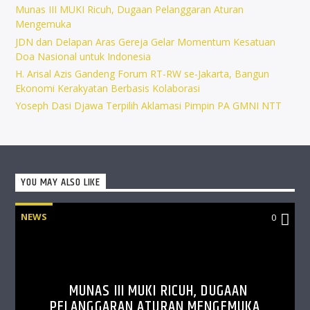
Munas III MUKI Ricuh, Dugaan Pelanggaran Aturan
Mengemuka
JDN dan Delapan Aras Gereja Gelar Momentum Kesatuan
Doa Nasional untuk Indonesia
H. Arisal Azis Gandeng Forum RT-RW se-Jakarta, Bangun
Ekonomi Kerakyatan Berbasis Kolaborasi
Yoseph Dasi Djawa Terpilih Aklamasi Pimpin PA GMNI NTT
YOU MAY ALSO LIKE
NEWS
0
MUNAS III MUKI RICUH, DUGAAN
PELANGGARAN ATURAN MENGEMUKA