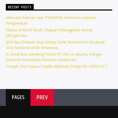
RECENT POSTS
Manuara Siahaan Ajak PEWARNA Indonesia Lakukan
Pengawasan
Munas III MUKI Ricuh, Dugaan Pelanggaran Aturan
Mengemuka
JDN dan Delapan Aras Gereja Gelar Momentum Kesatuan
Doa Nasional untuk Indonesia
H. Arisal Azis Gandeng Forum RT-RW se-Jakarta, Bangun
Ekonomi Kerakyatan Berbasis Kolaborasi
Yoseph Dasi Djawa Terpilih Aklamasi Pimpin PA GMNI NTT
PREV
PAGES