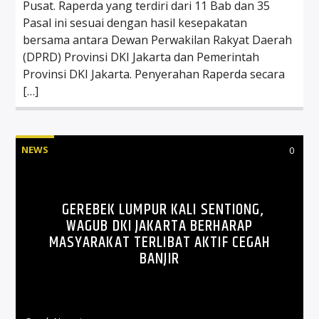
Pusat. Raperda yang terdiri dari 11 Bab dan 35
Pasal ini sesuai dengan hasil kesepakatan
bersama antara Dewan Perwakilan Rakyat Daerah
(DPRD) Provinsi DKI Jakarta dan Pemerintah
Provinsi DKI Jakarta. Penyerahan Raperda secara
[…]
NEWS
0
GEREBEK LUMPUR KALI SENTIONG,
WAGUB DKI JAKARTA BERHARAP
MASYARAKAT TERLIBAT AKTIF CEGAH
BANJIR