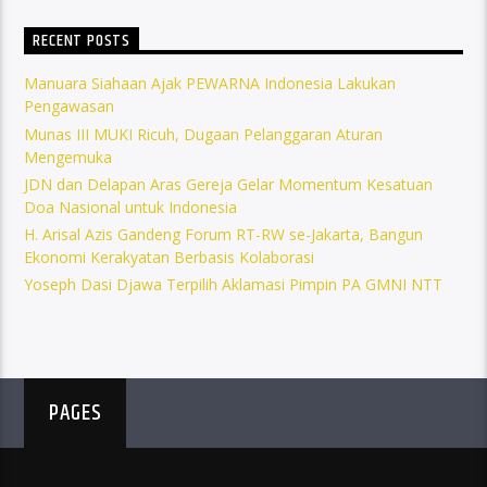
RECENT POSTS
Manuara Siahaan Ajak PEWARNA Indonesia Lakukan
Pengawasan
Munas III MUKI Ricuh, Dugaan Pelanggaran Aturan
Mengemuka
JDN dan Delapan Aras Gereja Gelar Momentum Kesatuan
Doa Nasional untuk Indonesia
H. Arisal Azis Gandeng Forum RT-RW se-Jakarta, Bangun
Ekonomi Kerakyatan Berbasis Kolaborasi
Yoseph Dasi Djawa Terpilih Aklamasi Pimpin PA GMNI NTT
PAGES