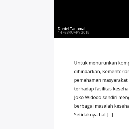
Daniel Tanamal
14 FEBRUARY 2019
Untuk menurunkan komple
dihindarkan, Kementeria
pemahaman masyarakat t
terhadap fasilitas kese
Joko Widodo sendiri me
berbagai masalah keseha
Setidaknya hal […]