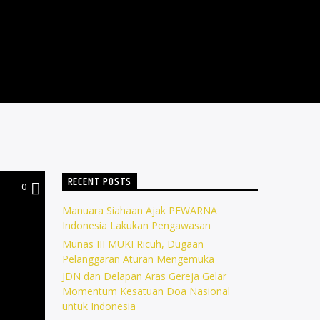
RECENT POSTS
0
Manuara Siahaan Ajak PEWARNA
Indonesia Lakukan Pengawasan
Munas III MUKI Ricuh, Dugaan
Pelanggaran Aturan Mengemuka
JDN dan Delapan Aras Gereja Gelar
Momentum Kesatuan Doa Nasional
untuk Indonesia