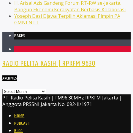
H. Arisal Azis Gandeng Forum RT-RW se-Jakarta,
Bangun Ekonomi Kerakyatan Berbasis Kolaborasi
Yoseph Dasi Djawa Terpilih Aklamasi Pimpin PA
GMNI NTT
PAGES
1
RADIO PELITA KASIH | RPKFM 9630
ARCHIVES
Archives
PT. Radio Pelita Kasih | FM96.30MHz RPKFM Jakarta |
Anggota PRSSNI Jakarta No. 092-II/1971
HOME
PODCAST
BLOG