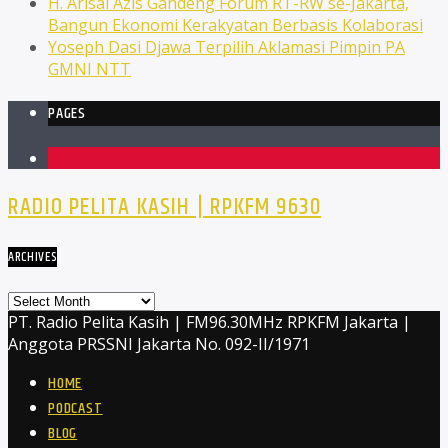
H. Arisal Azis Gandeng Forum RT-RW se-Jakarta,
Bangun Ekonomi Kerakyatan Berbasis Kolaborasi
Yoseph Dasi Djawa Terpilih Aklamasi Pimpin PA
GMNI NTT
PAGES
1
RADIO PELITA KASIH | RPKFM 9630
ARCHIVES
Archives
PT. Radio Pelita Kasih | FM96.30MHz RPKFM Jakarta |
Anggota PRSSNI Jakarta No. 092-II/1971
HOME
PODCAST
BLOG