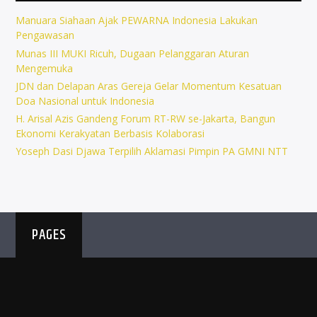
Manuara Siahaan Ajak PEWARNA Indonesia Lakukan
Pengawasan
Munas III MUKI Ricuh, Dugaan Pelanggaran Aturan
Mengemuka
JDN dan Delapan Aras Gereja Gelar Momentum Kesatuan
Doa Nasional untuk Indonesia
H. Arisal Azis Gandeng Forum RT-RW se-Jakarta, Bangun
Ekonomi Kerakyatan Berbasis Kolaborasi
Yoseph Dasi Djawa Terpilih Aklamasi Pimpin PA GMNI NTT
PAGES