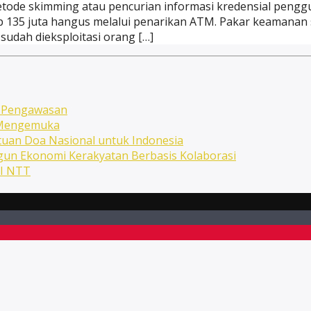
de skimming atau pencurian informasi kredensial penggun
135 juta hangus melalui penarikan ATM. Pakar keamanan si
udah dieksploitasi orang […]
n Pengawasan
n Mengemuka
uan Doa Nasional untuk Indonesia
ngun Ekonomi Kerakyatan Berbasis Kolaborasi
NI NTT