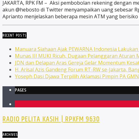
JAKARTA, RPK FM – Aksi pembobolan rekening dengan meto
akun @hebosto di Twitter menyampaikan uang sebesar Rp 
Aprianto menjelaskan beberapa mesin ATM yang berisiko s
RECENT POSTS
Manuara Siahaan Ajak PEWARNA Indonesia Lakuka
Munas III MUKI Ricuh, Dugaan Pelanggaran Atura
JDN dan Delapan Aras Gereja Gelar Momentum Kesat
H. Arisal Azis Gandeng Forum RT-RW se-Jakarta, Ba
Yoseph Dasi Djawa Terpilih Aklamasi Pimpin PA GM
PAGES
1
RADIO PELITA KASIH | RPKFM 9630
ARCHIVES