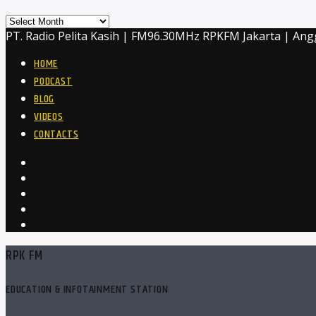
Archives
PT. Radio Pelita Kasih | FM96.30MHz RPKFM Jakarta | Ang
HOME
PODCAST
BLOG
VIDEOS
CONTACTS
RPK FM
EDUCATION & INFOTAINMENT STATION