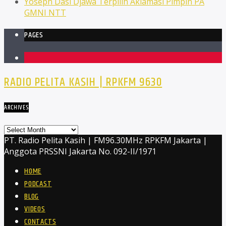
Yoseph Dasi Djawa Terpilih Aklamasi Pimpin PA
GMNI NTT
PAGES
1
RADIO PELITA KASIH | RPKFM 9630
ARCHIVES
Archives
PT. Radio Pelita Kasih | FM96.30MHz RPKFM Jakarta |
Anggota PRSSNI Jakarta No. 092-II/1971
HOME
PODCAST
BLOG
VIDEOS
CONTACTS