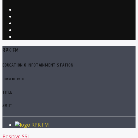
RPK FM
EDUCATION & INFOTAINMENT STATION
CURRENT TRACK
TITLE
ARTIST
RPK FM
Positive SSL