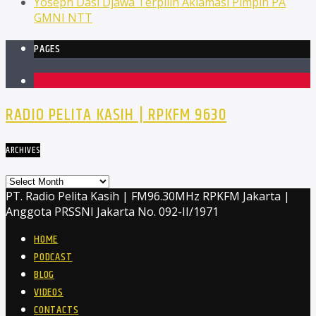
Yoseph Dasi Djawa Terpilih Aklamasi Pimpin PA
GMNI NTT
PAGES
1
RADIO PELITA KASIH | RPKFM 9630
ARCHIVES
Archives
PT. Radio Pelita Kasih | FM96.30MHz RPKFM Jakarta |
Anggota PRSSNI Jakarta No. 092-II/1971
HOME
PODCAST
BLOG
VIDEOS
CONTACTS