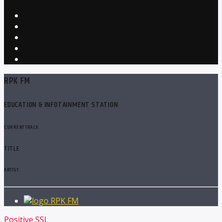
RPK FM
EDUCATION & INFOTAINMENT STATION
CURRENT TRACK
TITLE
ARTIST
RPK FM
Positive SSL