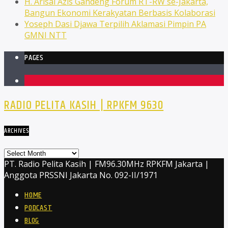
H. Arisal Azis Gandeng Forum RT-RW se-Jakarta,
Bangun Ekonomi Kerakyatan Berbasis Kolaborasi
Yoseph Dasi Djawa Terpilih Aklamasi Pimpin PA
GMNI NTT
PAGES
1
RADIO PELITA KASIH | RPKFM 9630
ARCHIVES
Archives
PT. Radio Pelita Kasih | FM96.30MHz RPKFM Jakarta |
Anggota PRSSNI Jakarta No. 092-II/1971
HOME
PODCAST
BLOG