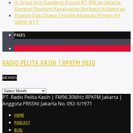
H. Arisal Azis Gandeng Forum RT-RW se-Jakarta,
Bangun Ekonomi Kerakyatan Berbasis Kolaborasi
Yoseph Dasi Djawa Terpilih Aklamasi Pimpin PA
GMNI NTT
PAGES
1
RADIO PELITA KASIH | RPKFM 9630
ARCHIVES
Archives
PT. Radio Pelita Kasih | FM96.30MHz RPKFM Jakarta |
Anggota PRSSNI Jakarta No. 092-II/1971
HOME
PODCAST
BLOG