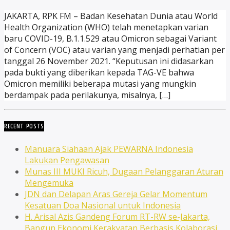
JAKARTA, RPK FM – Badan Kesehatan Dunia atau World
Health Organization (WHO) telah menetapkan varian
baru COVID-19, B.1.1.529 atau Omicron sebagai Variant
of Concern (VOC) atau varian yang menjadi perhatian per
tanggal 26 November 2021. “Keputusan ini didasarkan
pada bukti yang diberikan kepada TAG-VE bahwa
Omicron memiliki beberapa mutasi yang mungkin
berdampak pada perilakunya, misalnya, […]
RECENT POSTS
Manuara Siahaan Ajak PEWARNA Indonesia
Lakukan Pengawasan
Munas III MUKI Ricuh, Dugaan Pelanggaran Aturan
Mengemuka
JDN dan Delapan Aras Gereja Gelar Momentum
Kesatuan Doa Nasional untuk Indonesia
H. Arisal Azis Gandeng Forum RT-RW se-Jakarta,
Bangun Ekonomi Kerakyatan Berbasis Kolaborasi