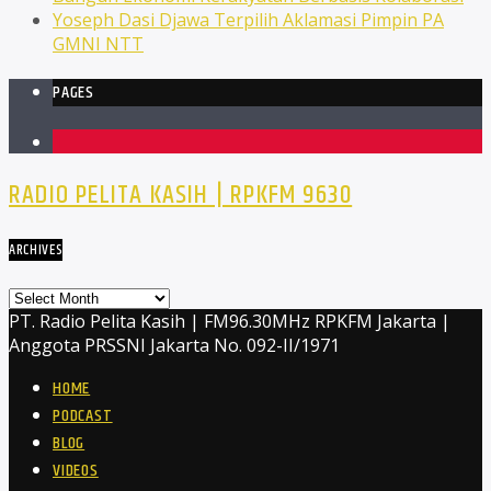
Yoseph Dasi Djawa Terpilih Aklamasi Pimpin PA
GMNI NTT
PAGES
1
RADIO PELITA KASIH | RPKFM 9630
ARCHIVES
Archives
PT. Radio Pelita Kasih | FM96.30MHz RPKFM Jakarta |
Anggota PRSSNI Jakarta No. 092-II/1971
HOME
PODCAST
BLOG
VIDEOS