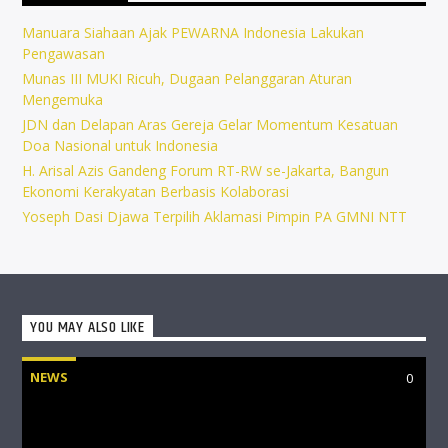
Manuara Siahaan Ajak PEWARNA Indonesia Lakukan
Pengawasan
Munas III MUKI Ricuh, Dugaan Pelanggaran Aturan
Mengemuka
JDN dan Delapan Aras Gereja Gelar Momentum Kesatuan
Doa Nasional untuk Indonesia
H. Arisal Azis Gandeng Forum RT-RW se-Jakarta, Bangun
Ekonomi Kerakyatan Berbasis Kolaborasi
Yoseph Dasi Djawa Terpilih Aklamasi Pimpin PA GMNI NTT
YOU MAY ALSO LIKE
NEWS
0