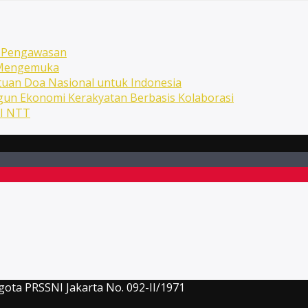
n Pengawasan
n Mengemuka
uan Doa Nasional untuk Indonesia
ngun Ekonomi Kerakyatan Berbasis Kolaborasi
NI NTT
gota PRSSNI Jakarta No. 092-II/1971