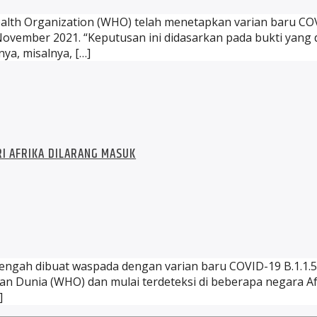
lth Organization (WHO) telah menetapkan varian baru COVI
 November 2021. “Keputusan ini didasarkan pada bukti yan
a, misalnya, […]
RI AFRIKA DILARANG MASUK
engah dibuat waspada dengan varian baru COVID-19 B.1.1.529
an Dunia (WHO) dan mulai terdeteksi di beberapa negara Afr
]