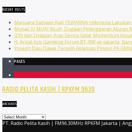
RECENT POSTS
Manuara Siahaan Ajak PEWARNA Indonesia Lakuka
Munas III MUKI Ricuh, Dugaan Pelanggaran Atura
JDN dan Delapan Aras Gereja Gelar Momentum Kesat
H. Arisal Azis Gandeng Forum RT-RW se-Jakarta, Ba
Yoseph Dasi Djawa Terpilih Aklamasi Pimpin PA GM
PAGES
1
RADIO PELITA KASIH | RPKFM 9630
ARCHIVES
Archives
PT. Radio Pelita Kasih | FM96.30MHz RPKFM Jakarta | Ang