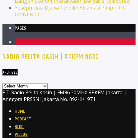
Bangun Ekonomi Kerakyatan Berbasis Kolaborasi
Yoseph Dasi Djawa Terpilih Aklamasi Pimpin PA
GMNI NTT
PAGES
1
RADIO PELITA KASIH | RPKFM 9630
ARCHIVES
Archives
PT. Radio Pelita Kasih | FM96.30MHz RPKFM Jakarta |
Anggota PRSSNI Jakarta No. 092-II/1971
HOME
PODCAST
BLOG
VIDEOS