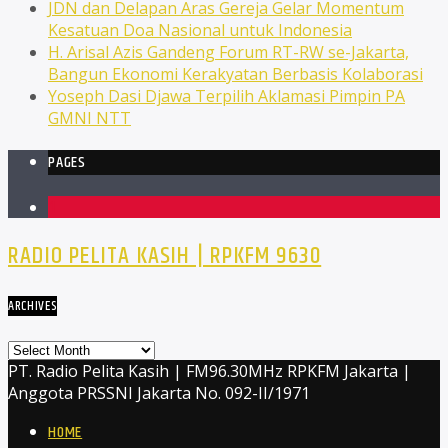
JDN dan Delapan Aras Gereja Gelar Momentum
Kesatuan Doa Nasional untuk Indonesia
H. Arisal Azis Gandeng Forum RT-RW se-Jakarta,
Bangun Ekonomi Kerakyatan Berbasis Kolaborasi
Yoseph Dasi Djawa Terpilih Aklamasi Pimpin PA
GMNI NTT
PAGES
1
RADIO PELITA KASIH | RPKFM 9630
ARCHIVES
Archives
PT. Radio Pelita Kasih | FM96.30MHz RPKFM Jakarta |
Anggota PRSSNI Jakarta No. 092-II/1971
HOME