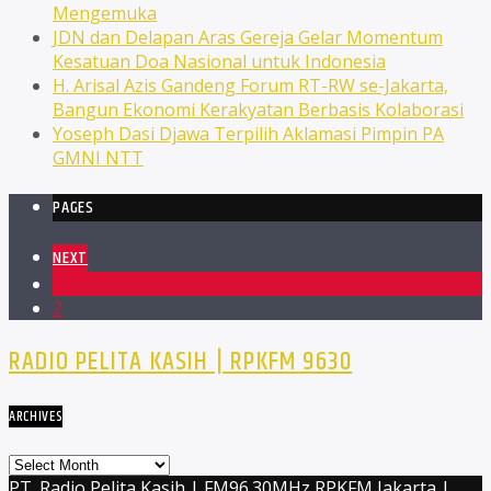
Mengemuka
JDN dan Delapan Aras Gereja Gelar Momentum
Kesatuan Doa Nasional untuk Indonesia
H. Arisal Azis Gandeng Forum RT-RW se-Jakarta,
Bangun Ekonomi Kerakyatan Berbasis Kolaborasi
Yoseph Dasi Djawa Terpilih Aklamasi Pimpin PA
GMNI NTT
PAGES
NEXT
1
2
RADIO PELITA KASIH | RPKFM 9630
ARCHIVES
Archives
PT. Radio Pelita Kasih | FM96.30MHz RPKFM Jakarta |