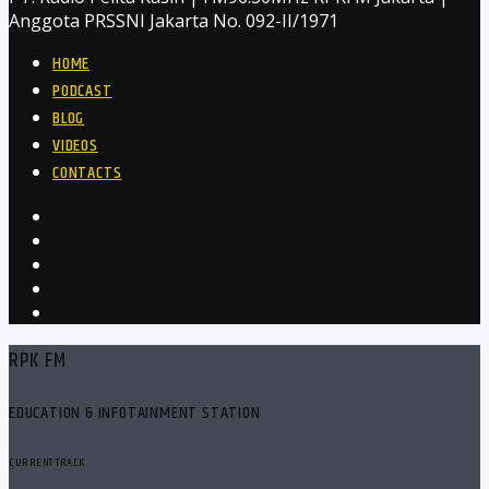
Anggota PRSSNI Jakarta No. 092-II/1971
HOME
PODCAST
BLOG
VIDEOS
CONTACTS
RPK FM
EDUCATION & INFOTAINMENT STATION
CURRENT TRACK