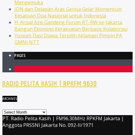
Mengemuka
JDN dan Delapan Aras Gereja Gelar Momentum
Kesatuan Doa Nasional untuk Indonesia
H. Arisal Azis Gandeng Forum RT-RW se-Jakarta,
Bangun Ekonomi Kerakyatan Berbasis Kolaborasi
Yoseph Dasi Djawa Terpilih Aklamasi Pimpin PA
GMNI NTT
PAGES
1
RADIO PELITA KASIH | RPKFM 9630
ARCHIVES
Archives
PT. Radio Pelita Kasih | FM96.30MHz RPKFM Jakarta |
Anggota PRSSNI Jakarta No. 092-II/1971