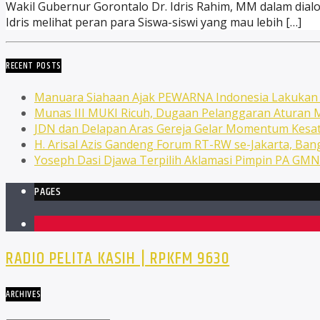
Wakil Gubernur Gorontalo Dr. Idris Rahim, MM dalam dialo
Idris melihat peran para Siswa-siswi yang mau lebih […]
RECENT POSTS
Manuara Siahaan Ajak PEWARNA Indonesia Lakuka
Munas III MUKI Ricuh, Dugaan Pelanggaran Atura
JDN dan Delapan Aras Gereja Gelar Momentum Kesat
H. Arisal Azis Gandeng Forum RT-RW se-Jakarta, Ba
Yoseph Dasi Djawa Terpilih Aklamasi Pimpin PA GM
PAGES
1
RADIO PELITA KASIH | RPKFM 9630
ARCHIVES