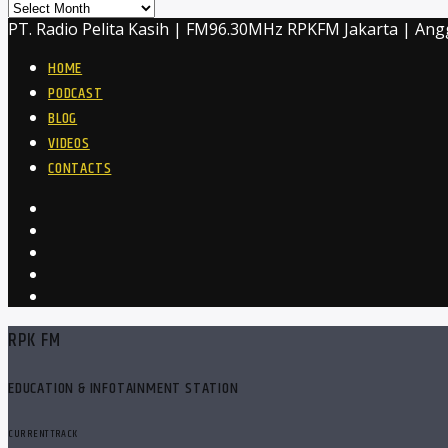
Archives
PT. Radio Pelita Kasih | FM96.30MHz RPKFM Jakarta | Ang
HOME
PODCAST
BLOG
VIDEOS
CONTACTS
RPK FM
EDUCATION & INFOTAINMENT STATION
CURRENT TRACK