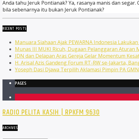
Anda tahu Jeruk Pontianak? Ya, rasanya manis dan segar.
bila sebenarnya itu bukan Jeruk Pontianak?
RECENT POSTS
Manuara Siahaan Ajak PEWARNA Indonesia Lakuka
Munas III MUKI Ricuh, Dugaan Pelanggaran Atura
JDN dan Delapan Aras Gereja Gelar Momentum Kesat
H. Arisal Azis Gandeng Forum RT-RW se-Jakarta, Ba
Yoseph Dasi Djawa Terpilih Aklamasi Pimpin PA GM
PAGES
1
RADIO PELITA KASIH | RPKFM 9630
ARCHIVES