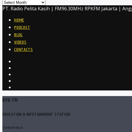
Archives
PT. Radio Pelita Kasih | FM96.30MHz RPKFM Jakarta | Ang
HOME
PODCAST
BLOG
VIDEOS
CONTACTS
RPK FM
EDUCATION & INFOTAINMENT STATION
CURRENT TRACK