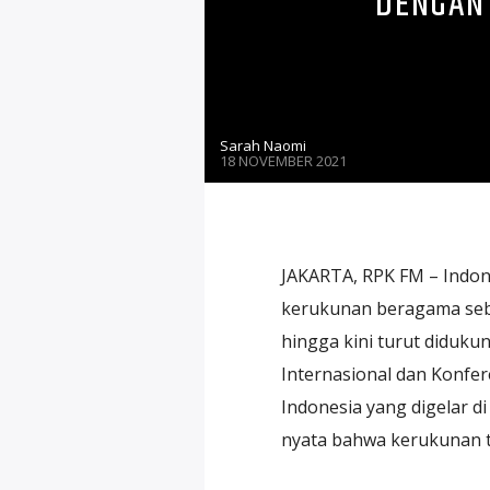
DENGAN
Sarah Naomi
18 NOVEMBER 2021
JAKARTA, RPK FM – Indo
kerukunan beragama seba
hingga kini turut diduk
Internasional dan Konfe
Indonesia yang digelar d
nyata bahwa kerukunan t