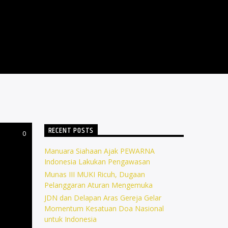
RECENT POSTS
0
Manuara Siahaan Ajak PEWARNA
Indonesia Lakukan Pengawasan
Munas III MUKI Ricuh, Dugaan
Pelanggaran Aturan Mengemuka
JDN dan Delapan Aras Gereja Gelar
Momentum Kesatuan Doa Nasional
untuk Indonesia