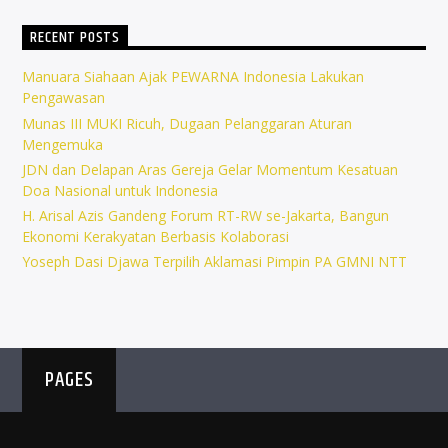
RECENT POSTS
Manuara Siahaan Ajak PEWARNA Indonesia Lakukan
Pengawasan
Munas III MUKI Ricuh, Dugaan Pelanggaran Aturan
Mengemuka
JDN dan Delapan Aras Gereja Gelar Momentum Kesatuan
Doa Nasional untuk Indonesia
H. Arisal Azis Gandeng Forum RT-RW se-Jakarta, Bangun
Ekonomi Kerakyatan Berbasis Kolaborasi
Yoseph Dasi Djawa Terpilih Aklamasi Pimpin PA GMNI NTT
PAGES