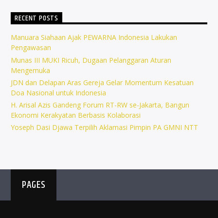
RECENT POSTS
Manuara Siahaan Ajak PEWARNA Indonesia Lakukan
Pengawasan
Munas III MUKI Ricuh, Dugaan Pelanggaran Aturan
Mengemuka
JDN dan Delapan Aras Gereja Gelar Momentum Kesatuan
Doa Nasional untuk Indonesia
H. Arisal Azis Gandeng Forum RT-RW se-Jakarta, Bangun
Ekonomi Kerakyatan Berbasis Kolaborasi
Yoseph Dasi Djawa Terpilih Aklamasi Pimpin PA GMNI NTT
PAGES