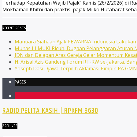
Terhadap Kepatuhan Wajib Pajak” Kamis (26/2/2026) di Rua
Mokhamad Khifni dan praktisi pajak Milko Hutabarat seba
RECENT POSTS
Manuara Siahaan Ajak PEWARNA Indonesia Lakuka
Munas III MUKI Ricuh, Dugaan Pelanggaran Atura
JDN dan Delapan Aras Gereja Gelar Momentum Kesat
H. Arisal Azis Gandeng Forum RT-RW se-Jakarta, Ba
Yoseph Dasi Djawa Terpilih Aklamasi Pimpin PA GM
PAGES
1
RADIO PELITA KASIH | RPKFM 9630
ARCHIVES