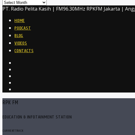
Archives
PT. Radio Pelita Kasih | FM96.30MHz RPKFM Jakarta | Ang
HOME
PODCAST
BLOG
VIDEOS
CONTACTS
RPK FM
EDUCATION & INFOTAINMENT STATION
CURRENT TRACK