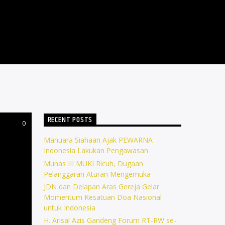
RECENT POSTS
0
Manuara Siahaan Ajak PEWARNA
Indonesia Lakukan Pengawasan
Munas III MUKI Ricuh, Dugaan
Pelanggaran Aturan Mengemuka
JDN dan Delapan Aras Gereja Gelar
Momentum Kesatuan Doa Nasional
untuk Indonesia
H. Arisal Azis Gandeng Forum RT-RW se-