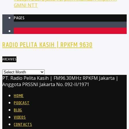
GMNI NTT
PAGES
1
RADIO PELITA KASIH | RPKFM 9630
ARCHIVES
Archives
PT. Radio Pelita Kasih | FM96.30MHz RPKFM Jakarta |
Anggota PRSSNI Jakarta No. 092-II/1971
HOME
PODCAST
BLOG
VIDEOS
CONTACTS