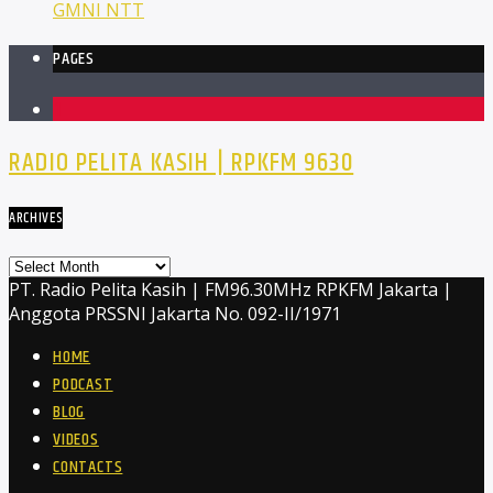
GMNI NTT
PAGES
1
RADIO PELITA KASIH | RPKFM 9630
ARCHIVES
Archives
PT. Radio Pelita Kasih | FM96.30MHz RPKFM Jakarta |
Anggota PRSSNI Jakarta No. 092-II/1971
HOME
PODCAST
BLOG
VIDEOS
CONTACTS