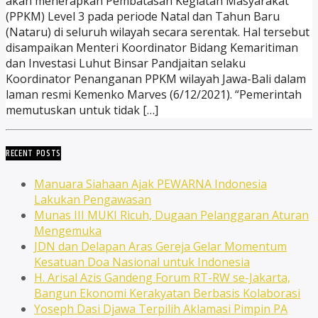
akan menerapkan Pembatasan Kegiatan Masyarakat
(PPKM) Level 3 pada periode Natal dan Tahun Baru
(Nataru) di seluruh wilayah secara serentak. Hal tersebut
disampaikan Menteri Koordinator Bidang Kemaritiman
dan Investasi Luhut Binsar Pandjaitan selaku
Koordinator Penanganan PPKM wilayah Jawa-Bali dalam
laman resmi Kemenko Marves (6/12/2021). “Pemerintah
memutuskan untuk tidak […]
RECENT POSTS
Manuara Siahaan Ajak PEWARNA Indonesia
Lakukan Pengawasan
Munas III MUKI Ricuh, Dugaan Pelanggaran Aturan
Mengemuka
JDN dan Delapan Aras Gereja Gelar Momentum
Kesatuan Doa Nasional untuk Indonesia
H. Arisal Azis Gandeng Forum RT-RW se-Jakarta,
Bangun Ekonomi Kerakyatan Berbasis Kolaborasi
Yoseph Dasi Djawa Terpilih Aklamasi Pimpin PA