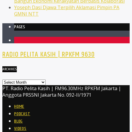
Bangun Ekonomi Kerakyatan Berbasis Kolaborasi
Yoseph Dasi Djawa Terpilih Aklamasi Pimpin PA
GMNI NTT
PAGES
1
RADIO PELITA KASIH | RPKFM 9630
ARCHIVES
Archives
PT. Radio Pelita Kasih | FM96.30MHz RPKFM Jakarta |
Anggota PRSSNI Jakarta No. 092-II/1971
HOME
PODCAST
BLOG
VIDEOS