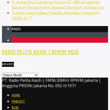
H. Arisal Azis Gandeng Forum RT-RW se-Jakarta,
Bangun Ekonomi Kerakyatan Berbasis Kolaborasi
Yoseph Dasi Djawa Terpilih Aklamasi Pimpin PA
GMNI NTT
PAGES
1
RADIO PELITA KASIH | RPKFM 9630
ARCHIVES
Archives
PT. Radio Pelita Kasih | FM96.30MHz RPKFM Jakarta |
Anggota PRSSNI Jakarta No. 092-II/1971
HOME
PODCAST
BLOG