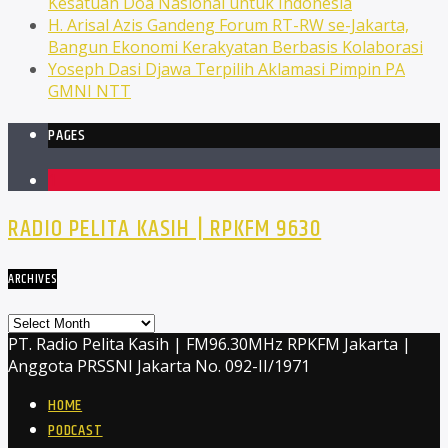
Kesatuan Doa Nasional untuk Indonesia
H. Arisal Azis Gandeng Forum RT-RW se-Jakarta,
Bangun Ekonomi Kerakyatan Berbasis Kolaborasi
Yoseph Dasi Djawa Terpilih Aklamasi Pimpin PA
GMNI NTT
PAGES
1
RADIO PELITA KASIH | RPKFM 9630
ARCHIVES
Archives
PT. Radio Pelita Kasih | FM96.30MHz RPKFM Jakarta |
Anggota PRSSNI Jakarta No. 092-II/1971
HOME
PODCAST