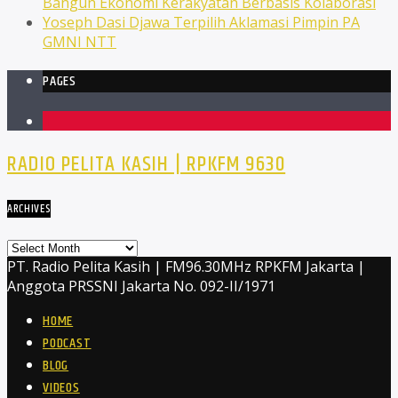
Bangun Ekonomi Kerakyatan Berbasis Kolaborasi
Yoseph Dasi Djawa Terpilih Aklamasi Pimpin PA
GMNI NTT
PAGES
1
RADIO PELITA KASIH | RPKFM 9630
ARCHIVES
Archives
PT. Radio Pelita Kasih | FM96.30MHz RPKFM Jakarta |
Anggota PRSSNI Jakarta No. 092-II/1971
HOME
PODCAST
BLOG
VIDEOS