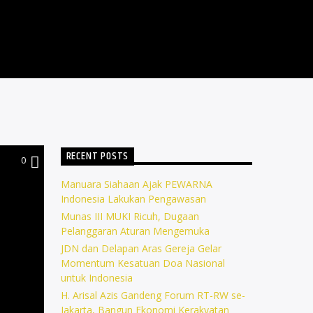
RECENT POSTS
0
Manuara Siahaan Ajak PEWARNA
Indonesia Lakukan Pengawasan
Munas III MUKI Ricuh, Dugaan
Pelanggaran Aturan Mengemuka
JDN dan Delapan Aras Gereja Gelar
Momentum Kesatuan Doa Nasional
untuk Indonesia
H. Arisal Azis Gandeng Forum RT-RW se-
Jakarta, Bangun Ekonomi Kerakyatan