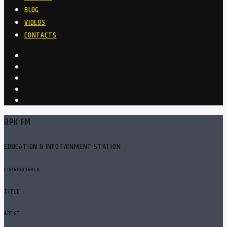
BLOG
VIDEOS
CONTACTS
RPK FM
EDUCATION & INFOTAINMENT STATION
CURRENT TRACK
TITLE
ARTIST