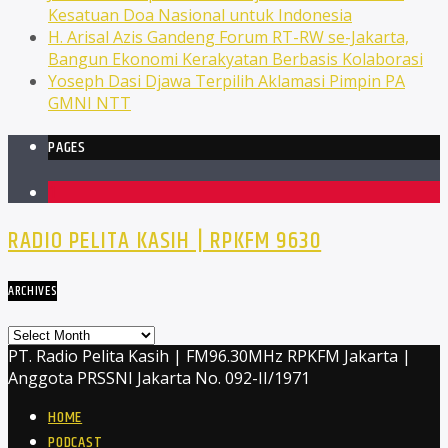
Kesatuan Doa Nasional untuk Indonesia
H. Arisal Azis Gandeng Forum RT-RW se-Jakarta,
Bangun Ekonomi Kerakyatan Berbasis Kolaborasi
Yoseph Dasi Djawa Terpilih Aklamasi Pimpin PA
GMNI NTT
PAGES
1
RADIO PELITA KASIH | RPKFM 9630
ARCHIVES
Archives
PT. Radio Pelita Kasih | FM96.30MHz RPKFM Jakarta |
Anggota PRSSNI Jakarta No. 092-II/1971
HOME
PODCAST