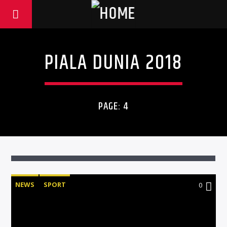
PIALA DUNIA 2018
PAGE: 4
NEWS
SPORT
0