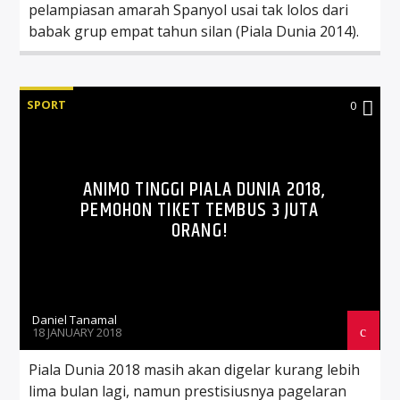
pelampiasan amarah Spanyol usai tak lolos dari
babak grup empat tahun silan (Piala Dunia 2014).
SPORT
0
ANIMO TINGGI PIALA DUNIA 2018,
PEMOHON TIKET TEMBUS 3 JUTA
ORANG!
Daniel Tanamal
18 JANUARY 2018
Piala Dunia 2018 masih akan digelar kurang lebih
lima bulan lagi, namun prestisiusnya pagelaran