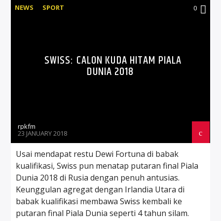
NEWS
SPORT
0
SWISS: CALON KUDA HITAM PIALA
DUNIA 2018
rpkfm
23 JANUARY 2018
Usai mendapat restu Dewi Fortuna di babak
kualifikasi, Swiss pun menatap putaran final Piala
Dunia 2018 di Rusia dengan penuh antusias.
Keunggulan agregat dengan Irlandia Utara di
babak kualifikasi membawa Swiss kembali ke
putaran final Piala Dunia seperti 4 tahun silam.