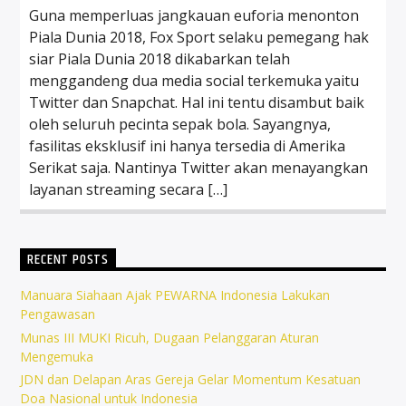
Guna memperluas jangkauan euforia menonton
Piala Dunia 2018, Fox Sport selaku pemegang hak
siar Piala Dunia 2018 dikabarkan telah
menggandeng dua media social terkemuka yaitu
Twitter dan Snapchat. Hal ini tentu disambut baik
oleh seluruh pecinta sepak bola. Sayangnya,
fasilitas eksklusif ini hanya tersedia di Amerika
Serikat saja. Nantinya Twitter akan menayangkan
layanan streaming secara […]
RECENT POSTS
Manuara Siahaan Ajak PEWARNA Indonesia Lakukan
Pengawasan
Munas III MUKI Ricuh, Dugaan Pelanggaran Aturan
Mengemuka
JDN dan Delapan Aras Gereja Gelar Momentum Kesatuan
Doa Nasional untuk Indonesia