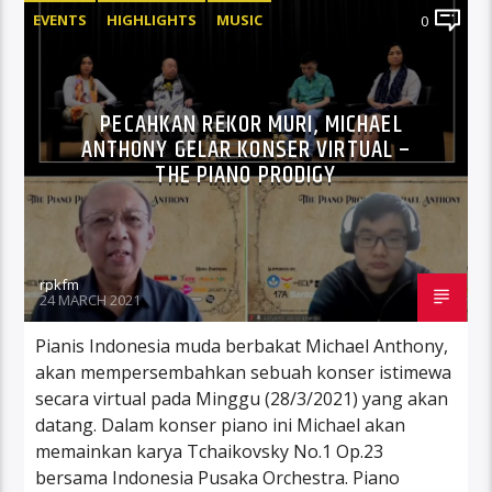
EVENTS
HIGHLIGHTS
MUSIC
0
PECAHKAN REKOR MURI, MICHAEL
ANTHONY GELAR KONSER VIRTUAL –
THE PIANO PRODIGY
rpkfm
24 MARCH 2021
Pianis Indonesia muda berbakat Michael Anthony,
akan mempersembahkan sebuah konser istimewa
secara virtual pada Minggu (28/3/2021) yang akan
datang. Dalam konser piano ini Michael akan
memainkan karya Tchaikovsky No.1 Op.23
bersama Indonesia Pusaka Orchestra. Piano