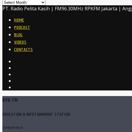
Archives
PT. Radio Pelita Kasih | FM96.30MHz RPKFM Jakarta | Ang
HOME
PODCAST
BLOG
VIDEOS
CONTACTS
RPK FM
EDUCATION & INFOTAINMENT STATION
CURRENT TRACK