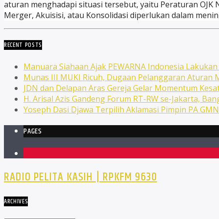
aturan menghadapi situasi tersebut, yaitu Peraturan OJK 
Merger, Akuisisi, atau Konsolidasi diperlukan dalam men
RECENT POSTS
Manuara Siahaan Ajak PEWARNA Indonesia Lakuka
Munas III MUKI Ricuh, Dugaan Pelanggaran Atura
JDN dan Delapan Aras Gereja Gelar Momentum Kesat
H. Arisal Azis Gandeng Forum RT-RW se-Jakarta, Ba
Yoseph Dasi Djawa Terpilih Aklamasi Pimpin PA GM
PAGES
1
RADIO PELITA KASIH | RPKFM 9630
ARCHIVES