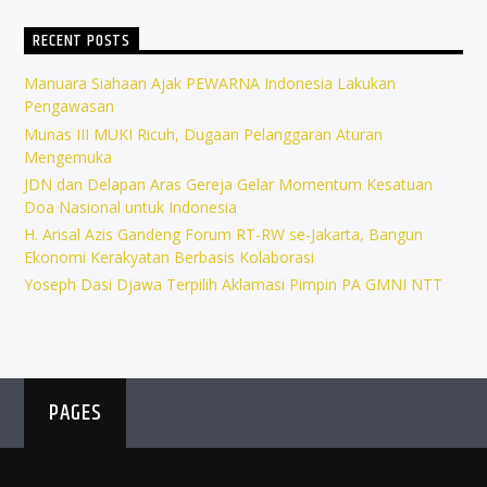
RECENT POSTS
Manuara Siahaan Ajak PEWARNA Indonesia Lakukan
Pengawasan
Munas III MUKI Ricuh, Dugaan Pelanggaran Aturan
Mengemuka
JDN dan Delapan Aras Gereja Gelar Momentum Kesatuan
Doa Nasional untuk Indonesia
H. Arisal Azis Gandeng Forum RT-RW se-Jakarta, Bangun
Ekonomi Kerakyatan Berbasis Kolaborasi
Yoseph Dasi Djawa Terpilih Aklamasi Pimpin PA GMNI NTT
PAGES