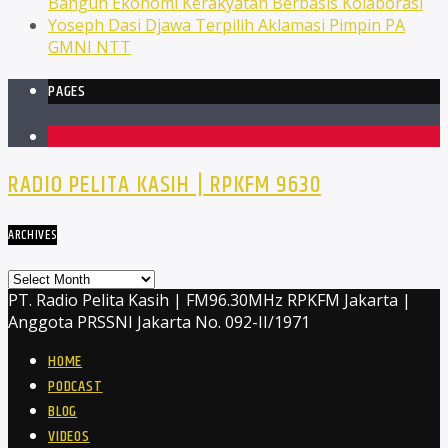
Bangun Ekonomi Kerakyatan Berbasis Kolaborasi
Yoseph Dasi Djawa Terpilih Aklamasi Pimpin PA
GMNI NTT
PAGES
1
RADIO PELITA KASIH | RPKFM 9630
ARCHIVES
Archives
PT. Radio Pelita Kasih | FM96.30MHz RPKFM Jakarta |
Anggota PRSSNI Jakarta No. 092-II/1971
HOME
PODCAST
BLOG
VIDEOS