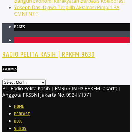
Bangun Ekonomi Kerakyatan Berbasis Kolaborasi
Yoseph Dasi Djawa Terpilih Aklamasi Pimpin PA
GMNI NTT
PAGES
1
RADIO PELITA KASIH | RPKFM 9630
ARCHIVES
Archives
PT. Radio Pelita Kasih | FM96.30MHz RPKFM Jakarta |
Anggota PRSSNI Jakarta No. 092-II/1971
HOME
PODCAST
BLOG
VIDEOS