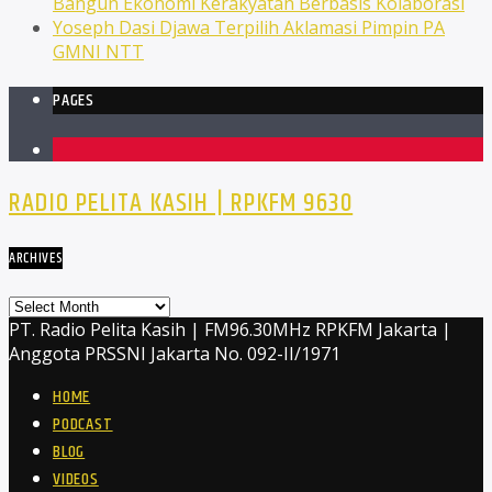
Bangun Ekonomi Kerakyatan Berbasis Kolaborasi
Yoseph Dasi Djawa Terpilih Aklamasi Pimpin PA
GMNI NTT
PAGES
1
RADIO PELITA KASIH | RPKFM 9630
ARCHIVES
Archives
PT. Radio Pelita Kasih | FM96.30MHz RPKFM Jakarta |
Anggota PRSSNI Jakarta No. 092-II/1971
HOME
PODCAST
BLOG
VIDEOS