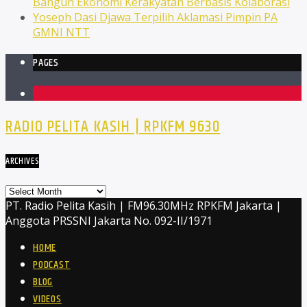
Bangun Ekonomi Kerakyatan Berbasis Kolaborasi
Yoseph Dasi Djawa Terpilih Aklamasi Pimpin PA
GMNI NTT
PAGES
1
RADIO PELITA KASIH | RPKFM 9630
ARCHIVES
Archives
PT. Radio Pelita Kasih | FM96.30MHz RPKFM Jakarta |
Anggota PRSSNI Jakarta No. 092-II/1971
HOME
PODCAST
BLOG
VIDEOS