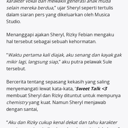
karakter vokal dan mewakili generasi anak muda
selain mereka berdua
,” ujar Sheryl seperti tertulis
dalam siaran pers yang dikeluarkan oleh Musica
Studio.
Menanggapi ajakan Sheryl, Rizky Febian mengaku
hal tersebut sebagai sebuah kehormatan.
“
Waktu pertama kali diajak, aku senang dan kayak gak
mikir lagi, langsung siap
,” aku putra pelawak Sule
tersebut.
Bercerita tentang sepasang kekasih yang saling
menyemangati lewat kata-kata, ‘
Sweet Talk <3
‘
membuat Sheryl dan Rizky dituntut untuk mempunya
chemistry
yang kuat. Namun Sheryl menjawab
dengan santai,
“
Aku dan Rizky cukup kenal dekat dan tahu karakter