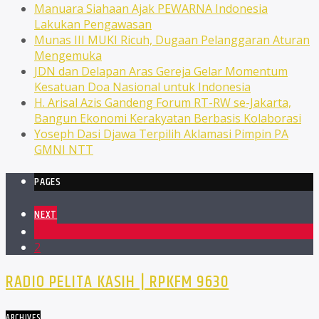
Manuara Siahaan Ajak PEWARNA Indonesia
Lakukan Pengawasan
Munas III MUKI Ricuh, Dugaan Pelanggaran Aturan
Mengemuka
JDN dan Delapan Aras Gereja Gelar Momentum
Kesatuan Doa Nasional untuk Indonesia
H. Arisal Azis Gandeng Forum RT-RW se-Jakarta,
Bangun Ekonomi Kerakyatan Berbasis Kolaborasi
Yoseph Dasi Djawa Terpilih Aklamasi Pimpin PA
GMNI NTT
PAGES
NEXT
1
2
RADIO PELITA KASIH | RPKFM 9630
ARCHIVES