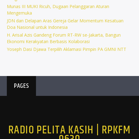
Munas III MUKI Ricuh, Dugaan Pelanggaran Aturan
Mengemuka
JDN dan Delapan Aras Gereja Gelar Momentum Kesatuan
Doa Nasional untuk Indonesia
H. Arisal Azis Gandeng Forum RT-RW se-Jakarta, Bangun
Ekonomi Kerakyatan Berbasis Kolaborasi
Yoseph Dasi Djawa Terpilih Aklamasi Pimpin PA GMNI NTT
PAGES
RADIO PELITA KASIH | RPKFM