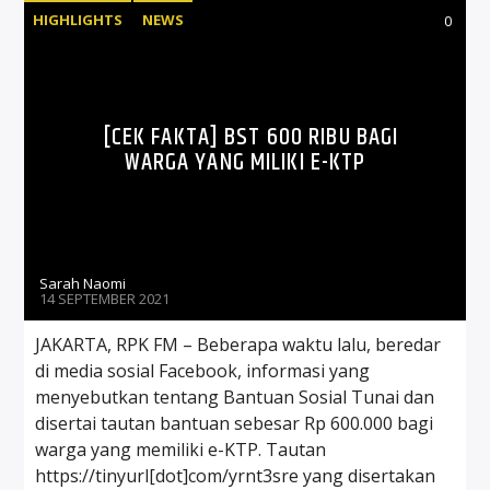
HIGHLIGHTS
NEWS
0
[CEK FAKTA] BST 600 RIBU BAGI
WARGA YANG MILIKI E-KTP
Sarah Naomi
14 SEPTEMBER 2021
JAKARTA, RPK FM – Beberapa waktu lalu, beredar
di media sosial Facebook, informasi yang
menyebutkan tentang Bantuan Sosial Tunai dan
disertai tautan bantuan sebesar Rp 600.000 bagi
warga yang memiliki e-KTP. Tautan
https://tinyurl[dot]com/yrnt3sre yang disertakan