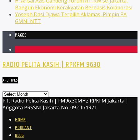
H. Arisal Azis Gandeng Forum RT-RW se-Jakarta,
Bangun Ekonomi Kerakyatan Berbasis Kolaborasi
Yoseph Dasi Djawa Terpilih Aklamasi Pimpin PA
GMNI NTT
PAGES
1
RADIO PELITA KASIH | RPKFM 9630
ARCHIVES
Archives
PT. Radio Pelita Kasih | FM96.30MHz RPKFM Jakarta |
Anggota PRSSNI Jakarta No. 092-II/1971
HOME
PODCAST
BLOG