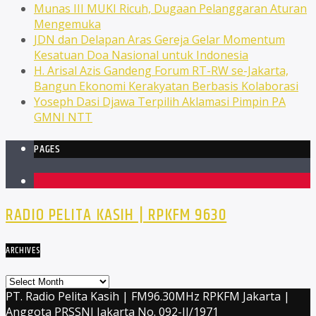
Munas III MUKI Ricuh, Dugaan Pelanggaran Aturan
Mengemuka
JDN dan Delapan Aras Gereja Gelar Momentum
Kesatuan Doa Nasional untuk Indonesia
H. Arisal Azis Gandeng Forum RT-RW se-Jakarta,
Bangun Ekonomi Kerakyatan Berbasis Kolaborasi
Yoseph Dasi Djawa Terpilih Aklamasi Pimpin PA
GMNI NTT
PAGES
1
RADIO PELITA KASIH | RPKFM 9630
ARCHIVES
Archives
PT. Radio Pelita Kasih | FM96.30MHz RPKFM Jakarta |
Anggota PRSSNI Jakarta No. 092-II/1971